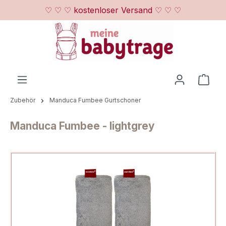
♡ ♡ ♡ kostenloser Versand ♡ ♡ ♡
Zum Hauptinhalt springen
Ware
Zubehör
Manduca Fumbee Gurtschoner
Manduca Fumbee - lightgrey
Bildergalerie überspringen