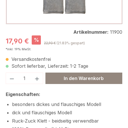
Artikelnummer:
11900
Verkaufspreis:
%
17,90 €
Regulärer Preis:
22,90 €
(21.83% gespart)
*inkl. 19% MwSt.
Versandkostenfrei
Sofort lieferbar, Lieferzeit: 1-2 Tage
Produkt Anzahl: Gib den gewünschten We
In den Warenkorb
Eigenschaften:
besonders dickes und flauschiges Modell
dick und flauschiges Modell
Ruck-Zuck Klett - beidseitig verwendbar