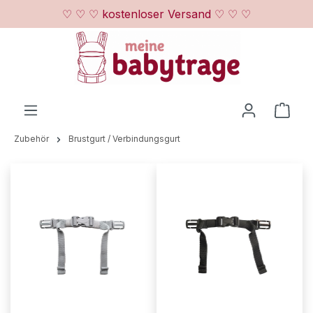
♡ ♡ ♡ kostenloser Versand ♡ ♡ ♡
Zum Hauptinhalt springen
Ware
Zubehör
Brustgurt / Verbindungsgurt