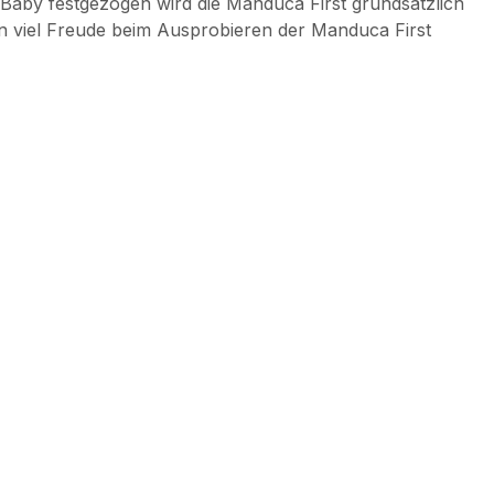
t Baby festgezogen wird die Manduca First grundsätzlich
n viel Freude beim Ausprobieren der Manduca First