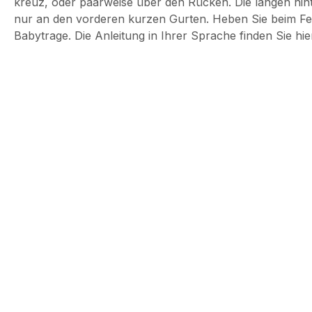
kreuz, oder paarweise über den Rücken. Die langen hinte
nur an den vorderen kurzen Gurten. Heben Sie beim Fes
Babytrage. Die Anleitung in Ihrer Sprache finden Sie h