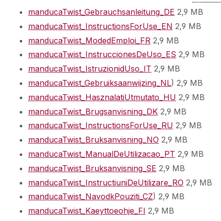
manducaTwist_Gebrauchsanleitung_DE
2,9 MB
manducaTwist_InstructionsForUse_EN
2,9 MB
manducaTwist_ModedEmploi_FR
2,9 MB
manducaTwist_InstruccionesDeUso_ES
2,9 MB
manducaTwist_IstruzionidUso_IT
2,9 MB
manducaTwist_Gebruiksaanwijzing_NL
) 2,9 MB
manducaTwist_HasznalatiUtmutato_HU
2,9 MB
manducaTwist_Brugsanvisning_DK
2,9 MB
manducaTwist_InstructionsForUse_RU
2,9 MB
manducaTwist_Bruksanvisning_NO
2,9 MB
manducaTwist_ManualDeUtilizacao_PT
2,9 MB
manducaTwist_Bruksanvisning_SE
2,9 MB
manducaTwist_InstructiuniDeUtilizare_RO
2,9 MB
manducaTwist_NavodkPouziti_CZ
) 2,9 MB
manducaTwist_Kaeyttoeohje_FI
2,9 MB