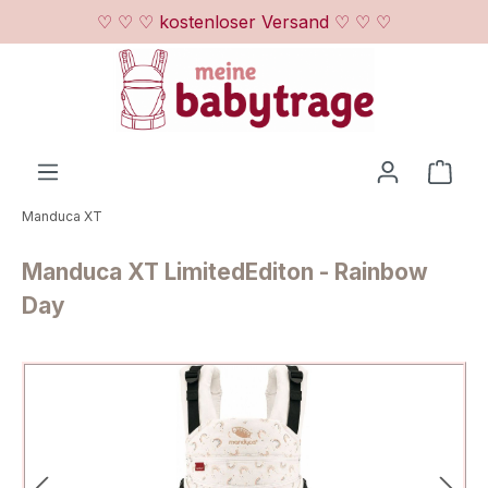
♡ ♡ ♡ kostenloser Versand ♡ ♡ ♡
Zum Hauptinhalt springen
Ware
Manduca XT
Manduca XT LimitedEditon - Rainbow
Day
Bildergalerie überspringen