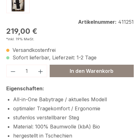
Artikelnummer:
411251
Regulärer Preis:
219,00 €
*inkl. 19% MwSt.
Versandkostenfrei
Sofort lieferbar, Lieferzeit: 1-2 Tage
Produkt Anzahl: Gib den gewünschten We
In den Warenkorb
Eigenschaften:
All-in-One Babytrage / aktuelles Modell
optimaler Tragekomfort / Ergonomie
stufenlos verstellbarer Steg
Material: 100% Baumwolle (kbA) Bio
hergestellt in Tschechien